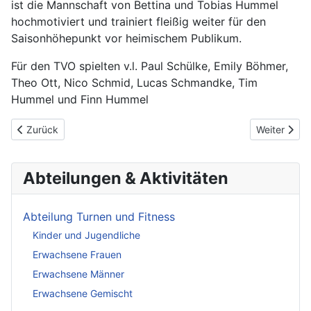
ist die Mannschaft von Bettina und Tobias Hummel
hochmotiviert und trainiert fleißig weiter für den
Saisonhöhepunkt vor heimischem Publikum.
Für den TVO spielten v.l. Paul Schülke, Emily Böhmer,
Theo Ott, Nico Schmid, Lucas Schmandke, Tim
Hummel und Finn Hummel
Vorheriger Beitrag: M2 mit drei Siegen beim Heimspieltag
Nächster Bei
Zurück
Weiter
Abteilungen & Aktivitäten
Abteilung Turnen und Fitness
Kinder und Jugendliche
Erwachsene Frauen
Erwachsene Männer
Erwachsene Gemischt