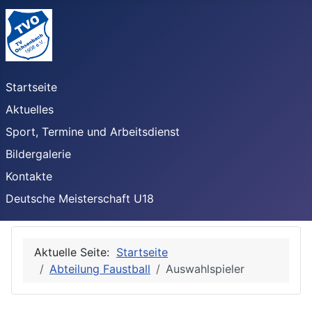
Startseite
Aktuelles
Sport, Termine und Arbeitsdienst
Bildergalerie
Kontakte
Deutsche Meisterschaft U18
Aktuelle Seite:
Startseite
Abteilung Faustball
Auswahlspieler