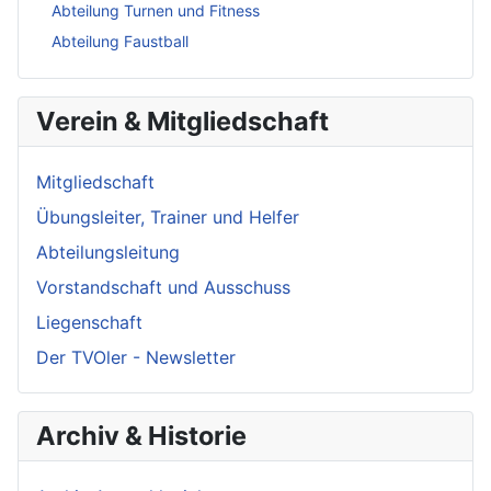
Abteilung Turnen und Fitness
Abteilung Faustball
Verein & Mitgliedschaft
Mitgliedschaft
Übungsleiter, Trainer und Helfer
Abteilungsleitung
Vorstandschaft und Ausschuss
Liegenschaft
Der TVOler - Newsletter
Archiv & Historie