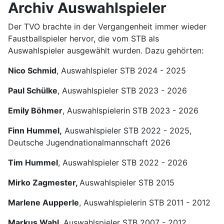
Archiv Auswahlspieler
Der TVO brachte in der Vergangenheit immer wieder
Faustballspieler hervor, die vom STB als
Auswahlspieler ausgewählt wurden. Dazu gehörten:
Nico Schmid
, Auswahlspieler STB 2024 - 2025
Paul Schülke
, Auswahlspieler STB 2023 - 2026
Emily Böhmer
, Auswahlspielerin STB 2023 - 2026
Finn Hummel,
Auswahlspieler STB 2022 - 2025,
Deutsche Jugendnationalmannschaft 2026
Tim Hummel
, Auswahlspieler STB 2022 - 2026
Mirko Zagmester,
Auswahlspieler STB 2015
Marlene Aupperle
, Auswahlspielerin STB 2011 - 2012
Markus Wahl
, Auswahlspieler STB 2007 - 2012