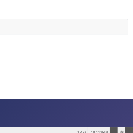
1.47s
19.113MB